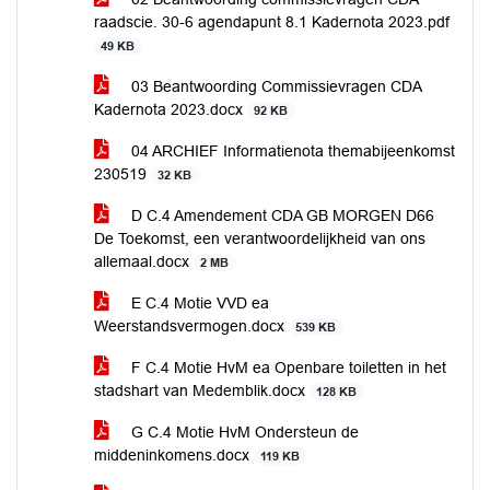
raadscie. 30-6 agendapunt 8.1 Kadernota 2023.pdf
49 KB
03 Beantwoording Commissievragen CDA
Kadernota 2023.docx
92 KB
04 ARCHIEF Informatienota themabijeenkomst
230519
32 KB
D C.4 Amendement CDA GB MORGEN D66
De Toekomst, een verantwoordelijkheid van ons
allemaal.docx
2 MB
E C.4 Motie VVD ea
Weerstandsvermogen.docx
539 KB
F C.4 Motie HvM ea Openbare toiletten in het
stadshart van Medemblik.docx
128 KB
G C.4 Motie HvM Ondersteun de
middeninkomens.docx
119 KB