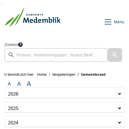
Ga naar de inhoud van deze pagina
Ga naar het zoeken
Ga naar het menu
Menu
Zoeken
U bevindt zich hier:
Home
Vergaderingen
Gemeenteraad
A
A
A
2026
2025
2024