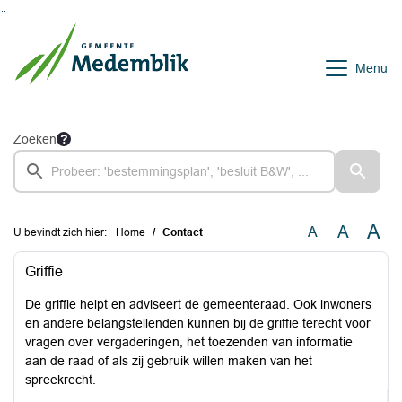
Ga naar de inhoud van deze pagina
Ga naar het zoeken
Ga naar het menu
Menu
Zoeken
A
A
A
U bevindt zich hier:
Home
Contact
Griffie
De griffie helpt en adviseert de gemeenteraad. Ook inwoners
en andere belangstellenden kunnen bij de griffie terecht voor
vragen over vergaderingen, het toezenden van informatie
aan de raad of als zij gebruik willen maken van het
spreekrecht.