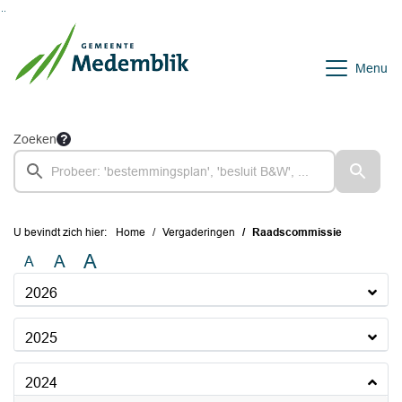
Ga naar de inhoud van deze pagina
Ga naar het zoeken
Ga naar het menu
Menu
Zoeken
U bevindt zich hier:
Home
Vergaderingen
Raadscommissie
A
A
A
2026
2025
2024