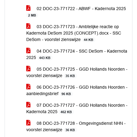
02 DOC-23-771722 - ABWF - Kadernota 2025
2 MB
03 DOC-23-771723 - Ambtelijke reactie op
Kadernota DeSom 2025 (CONCEPT).docx - SSC
DeSom - voorstel zienswijze
44 KB
04 DOC-23-771724 - SSC DeSom - Kadernota
2025
443 KB
05 DOC-23-771725 - GGD Hollands Noorden -
voorstel zienswijze
35 KB
06 DOC-23-771726 - GGD Hollands Hoorden -
aanbiedingsbrief
96 KB
07 DOC-23-771727 - GGD Hollands Noorden -
Kadernota 2025
462 KB
08 DOC-23-771728 - Omgevingsdienst NHN -
voorstel zienswijze
36 KB