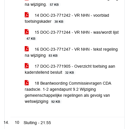
na wijziging.
57 KB
14 DOC-23-771242 - VR NHN - voorblad
toetsingskader
30 KB
15 DOC-23-771244 - VR NHN - was/wordt lijst
47 KB
16 DOC-23-771247 - VR NHN - tekst regeling
na wijziging
83 KB
17 DOC-23-771905 - Overzicht toetsing aan
kaderstellend besluit
32 KB
18 Beantwoording Commissievragen CDA
raadscie. 1-2 agendapunt 9.2 Wijziging
gemeenschappelijke regelingen als gevolg van
wetswijziging
92 KB
10
Sluiting -
21:55