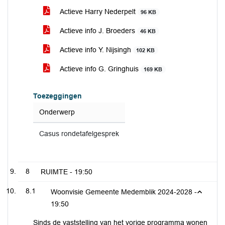
Actieve Harry Nederpelt
96 KB
Actieve info J. Broeders
46 KB
Actieve info Y. Nijsingh
102 KB
Actieve info G. Gringhuis
169 KB
Toezeggingen
Onderwerp
Casus rondetafelgesprek
8
RUIMTE -
19:50
8.1
Woonvisie Gemeente Medemblik 2024-2028 -
19:50
Sinds de vaststelling van het vorige programma wonen