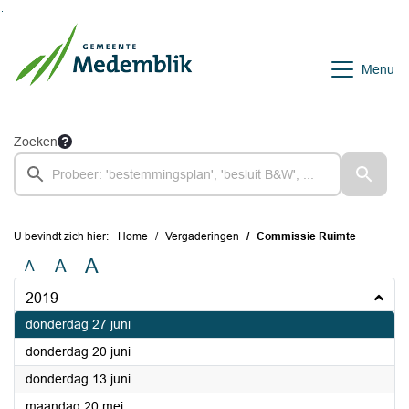
Ga naar de inhoud van deze pagina
Ga naar het zoeken
Ga naar het menu
Menu
Zoeken
U bevindt zich hier:
Home
Vergaderingen
Commissie Ruimte
A
A
A
2019
2019
donderdag 27 juni
2019
donderdag 20 juni
2019
donderdag 13 juni
2019
maandag 20 mei