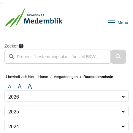
Ga naar de inhoud van deze pagina
Ga naar het zoeken
Ga naar het menu
Menu
Zoeken
U bevindt zich hier:
Home
Vergaderingen
Raadscommissie
A
A
A
2026
2025
2024