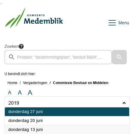
Ga naar de inhoud van deze pagina
Ga naar het zoeken
Ga naar het menu
Menu
Zoeken
U bevindt zich hier:
Home
Vergaderingen
Commissie Bestuur en Middelen
A
A
A
2019
2019
donderdag 27 juni
2019
donderdag 20 juni
2019
donderdag 13 juni