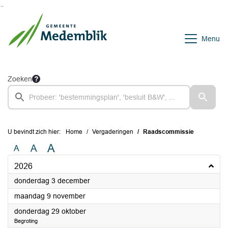
Ga naar de inhoud van deze pagina
Ga naar het zoeken
Ga naar het menu
Menu
Zoeken
U bevindt zich hier:
Home
Vergaderingen
Raadscommissie
A
A
A
2026
2026
donderdag 3 december
2026
maandag 9 november
2026
donderdag 29 oktober
Begroting