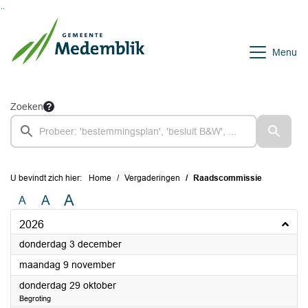
Ga naar de inhoud van deze pagina
Ga naar het zoeken
Ga naar het menu
Menu
Zoeken
U bevindt zich hier:
Home
Vergaderingen
Raadscommissie
A
A
A
2026
2026
donderdag 3 december
2026
maandag 9 november
2026
donderdag 29 oktober
Begroting