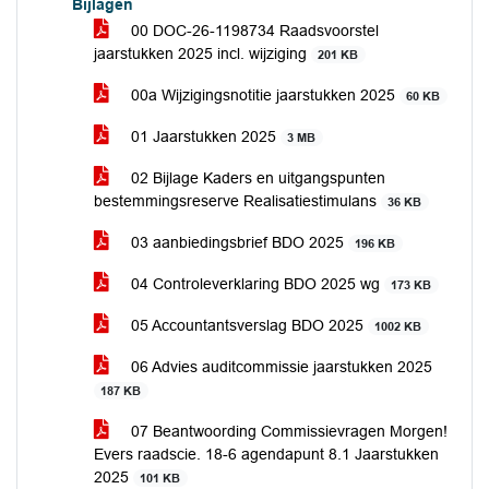
Bijlagen
00 DOC-26-1198734 Raadsvoorstel
jaarstukken 2025 incl. wijziging
201 KB
00a Wijzigingsnotitie jaarstukken 2025
60 KB
01 Jaarstukken 2025
3 MB
02 Bijlage Kaders en uitgangspunten
bestemmingsreserve Realisatiestimulans
36 KB
03 aanbiedingsbrief BDO 2025
196 KB
04 Controleverklaring BDO 2025 wg
173 KB
05 Accountantsverslag BDO 2025
1002 KB
06 Advies auditcommissie jaarstukken 2025
187 KB
07 Beantwoording Commissievragen Morgen!
Evers raadscie. 18-6 agendapunt 8.1 Jaarstukken
2025
101 KB