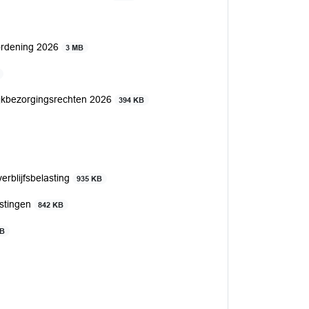
rordening 2026
3 MB
ijkbezorgingsrechten 2026
394 KB
erblijfsbelasting
935 KB
astingen
842 KB
MB