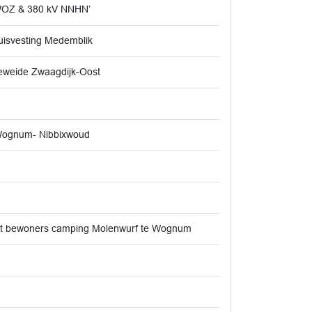
VAWOZ & 380 kV NNHN’
uisvesting Medemblik
neweide Zwaagdijk-Oost
e Wognum- Nibbixwoud
ast bewoners camping Molenwurf te Wognum