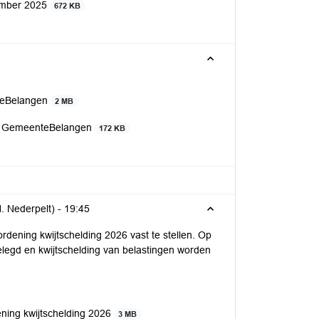
ember 2025
672 KB
nteBelangen
2 MB
id GemeenteBelangen
172 KB
. Nederpelt) -
19:45
dening kwijtschelding 2026 vast te stellen. Op
legd en kwijtschelding van belastingen worden
ening kwijtschelding 2026
3 MB