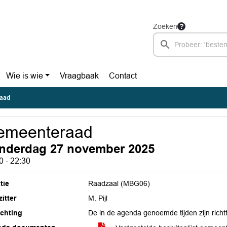
Zoeken
Wie is wie
Vraagbaak
Contact
aad
emeenteraad
nderdag 27 november 2025
0 - 22:30
tie
Raadzaal (MBG06)
itter
M. Pijl
ichting
De in de agenda genoemde tijden zijn richtt