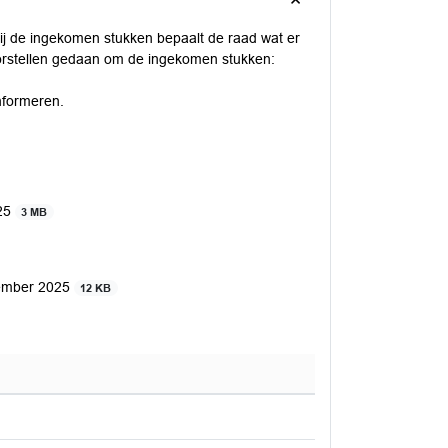
Bij de ingekomen stukken bepaalt de raad wat er
orstellen gedaan om de ingekomen stukken:
informeren.
025
3 MB
vember 2025
12 KB