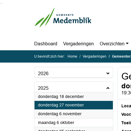
Ga naar de inhoud van deze pagina
Ga naar het zoeken
Ga naar het menu
Dashboard
Vergaderingen
Overzichten
U bevindt zich hier:
Home
Vergaderingen
Gemeenter
2026
G
do
2025
19:3
2025
donderdag 18 december
2025
donderdag 27 november
Loca
2025
donderdag 6 november
Voorz
2025
maandag 6 oktober
Toel