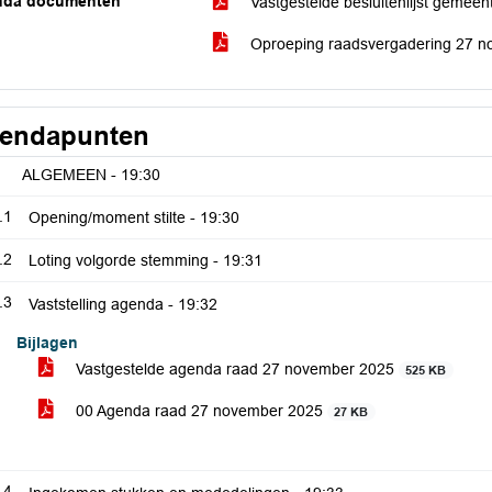
nda documenten
Vastgestelde besluitenlijst geme
Oproeping raadsvergadering 27 
endapunten
ALGEMEEN -
19:30
.1
Opening/moment stilte -
19:30
.2
Loting volgorde stemming -
19:31
.3
Vaststelling agenda -
19:32
Bijlagen
Vastgestelde agenda raad 27 november 2025
525 KB
00 Agenda raad 27 november 2025
27 KB
.4