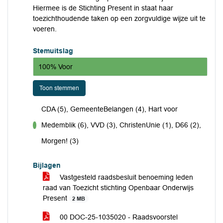
Hiermee is de Stichting Present in staat haar
toezichthoudende taken op een zorgvuldige wijze uit te
voeren.
Stemuitslag
100% Voor
Toon stemmen
CDA (5), GemeenteBelangen (4), Hart voor
Medemblik (6), VVD (3), ChristenUnie (1), D66 (2),
voor
Morgen! (3)
Bijlagen
Vastgesteld raadsbesluit benoeming leden
raad van Toezicht stichting Openbaar Onderwijs
Present
2 MB
00 DOC-25-1035020 - Raadsvoorstel