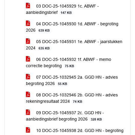
03 DOC-25-1045929 1c. ABWF -
aanbiedingsbrief
147 KB
04 DOC-25-1045930 1d. ABWF - begroting
2026
639 KB
05 DOC-25-1045931 1e. ABWF - jaarstukken
2024
635 KB
06 DOC-25-1045932 1f. ABWF - memo
correctie begroting
75 KB
07 DOC-25-1032945 2a. GGD HN - advies
begroting 2026
55 KB
08 DOC-25-1032946 2b. GGD HN - advies
rekeningresultaat 2024
74 KB
09 DOC-25-1045937 2c. GGD HN -
aanbiedingsbrief begroting 2026
328 KB
10 DOC-25-1045938 2d. GGD HN - begroting