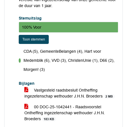
de duur van 1 jaar.
Stemuitslag
100% Voor
Toon stemmen
CDA (5), GemeenteBelangen (4), Hart voor
Medemblik (6), VVD (3), ChristenUnie (1), D66 (2),
voor
Morgen! (3)
Bijlagen
Vastgesteld raadsbesluit Ontheffing
ingezetenschap wethouder J.H.N. Broeders
2 MB
00 DOC-25-1042441 - Raadsvoorstel
Ontheffing ingezetenschap wethouder J.H.N.
Broeders
183 KB