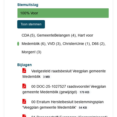
Stemuitslag
100% Voor
Toon stemmen
CDA (5), GemeenteBelangen (4), Hart voor
Medemblik (6), VVD (3), ChristenUnie (1), D66 (2),
voor
Morgen! (3)
Bijlagen
Vastgesteld raadsbesluit Veegplan gemeente
Medemblik
3 MB
00 DOC-25-1027527 raadsvoorstel Veegplan
gemeente Medemblik (gewijzigd)
179 KB
00 Erratum Herstelbesluit bestemmingsplan
'Veegplan gemeente Medemblik'
54 KB