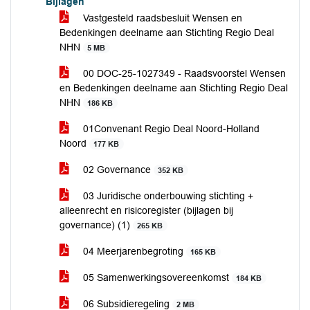
Bijlagen
Vastgesteld raadsbesluit Wensen en
Bedenkingen deelname aan Stichting Regio Deal
NHN
5 MB
00 DOC-25-1027349 - Raadsvoorstel Wensen
en Bedenkingen deelname aan Stichting Regio Deal
NHN
186 KB
01Convenant Regio Deal Noord-Holland
Noord
177 KB
02 Governance
352 KB
03 Juridische onderbouwing stichting +
alleenrecht en risicoregister (bijlagen bij
governance) (1)
265 KB
04 Meerjarenbegroting
165 KB
05 Samenwerkingsovereenkomst
184 KB
06 Subsidieregeling
2 MB