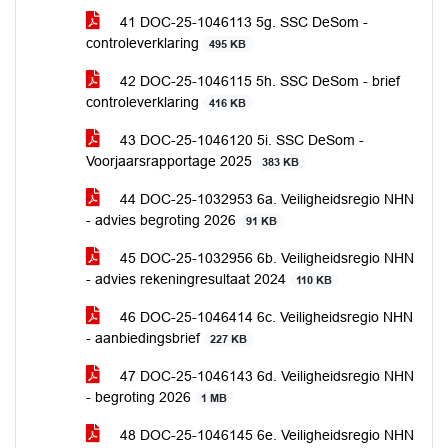
41 DOC-25-1046113 5g. SSC DeSom -
controleverklaring
495 KB
42 DOC-25-1046115 5h. SSC DeSom - brief
controleverklaring
416 KB
43 DOC-25-1046120 5i. SSC DeSom -
Voorjaarsrapportage 2025
383 KB
44 DOC-25-1032953 6a. Veiligheidsregio NHN
- advies begroting 2026
91 KB
45 DOC-25-1032956 6b. Veiligheidsregio NHN
- advies rekeningresultaat 2024
110 KB
46 DOC-25-1046414 6c. Veiligheidsregio NHN
- aanbiedingsbrief
227 KB
47 DOC-25-1046143 6d. Veiligheidsregio NHN
- begroting 2026
1 MB
48 DOC-25-1046145 6e. Veiligheidsregio NHN