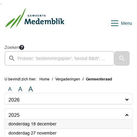
Ga naar de inhoud van deze pagina
Ga naar het zoeken
Ga naar het menu
Menu
Zoeken
U bevindt zich hier:
Home
Vergaderingen
Gemeenteraad
A
A
A
2026
2025
2025
donderdag 18 december
2025
donderdag 27 november