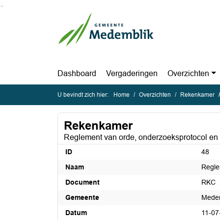
Ga naar de inhoud van deze pagina
Ga naar het zoeken
Ga naar het menu
Dashboard
Vergaderingen
Overzichten
U bevindt zich hier:
Home
Overzichten
Rekenkamer
Rekenkamer
Reglement van orde, onderzoeksprotocol en
ID
48
Naam
Regle
Document
RKC
Gemeente
Mede
Datum
11-07