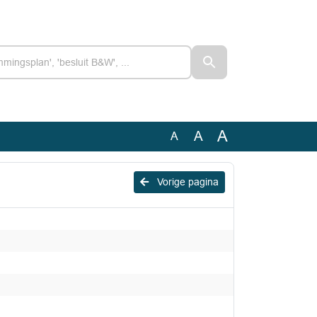
A
A
A
Vorige pagina