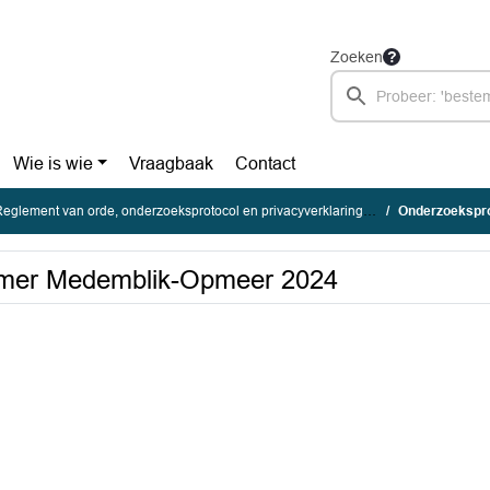
Zoeken
Wie is wie
Vraagbaak
Contact
eglement van orde, onderzoeksprotocol en privacyverklaring Rekenkamer
Onderzoeksprot
amer Medemblik-Opmeer 2024