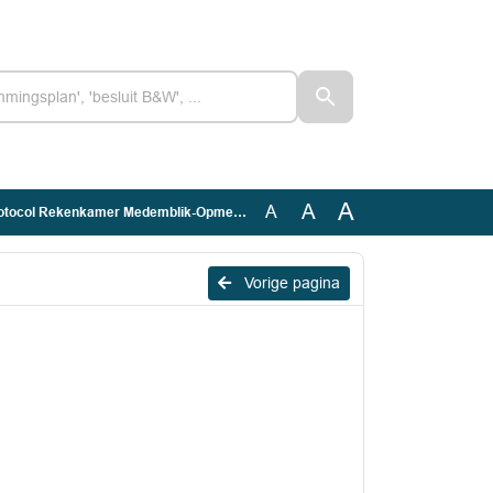
A
A
A
ocol Rekenkamer Medemblik-Opmeer 2024
Vorige pagina