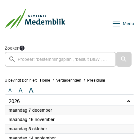
Ga naar de inhoud van deze pagina
Ga naar het zoeken
Ga naar het menu
Menu
Zoeken
U bevindt zich hier:
Home
Vergaderingen
Presidium
A
A
A
2026
2026
maandag 7 december
2026
maandag 16 november
2026
maandag 5 oktober
2026
maandag 14 september