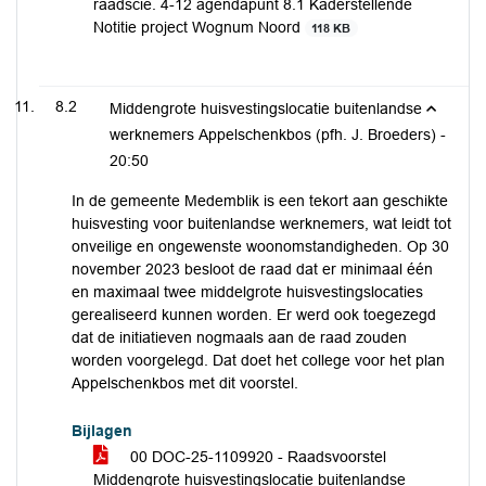
raadscie. 4-12 agendapunt 8.1 Kaderstellende
Notitie project Wognum Noord
118 KB
8.2
Middengrote huisvestingslocatie buitenlandse
werknemers Appelschenkbos (pfh. J. Broeders) -
20:50
In de gemeente Medemblik is een tekort aan geschikte
huisvesting voor buitenlandse werknemers, wat leidt tot
onveilige en ongewenste woonomstandigheden. Op 30
november 2023 besloot de raad dat er minimaal één
en maximaal twee middelgrote huisvestingslocaties
gerealiseerd kunnen worden. Er werd ook toegezegd
dat de initiatieven nogmaals aan de raad zouden
worden voorgelegd. Dat doet het college voor het plan
Appelschenkbos met dit voorstel.
Bijlagen
00 DOC-25-1109920 - Raadsvoorstel
Middengrote huisvestingslocatie buitenlandse