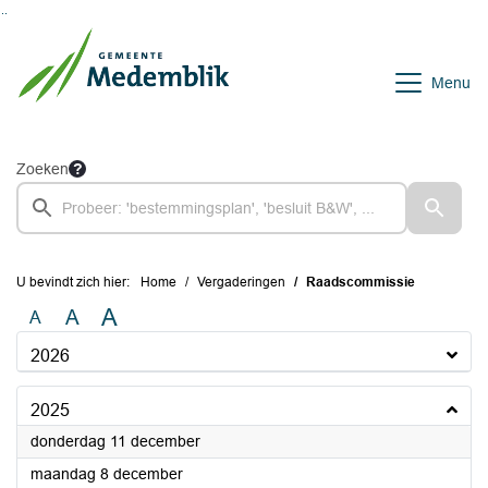
Ga naar de inhoud van deze pagina
Ga naar het zoeken
Ga naar het menu
Menu
Zoeken
U bevindt zich hier:
Home
Vergaderingen
Raadscommissie
A
A
A
2026
2025
2025
donderdag 11 december
2025
maandag 8 december