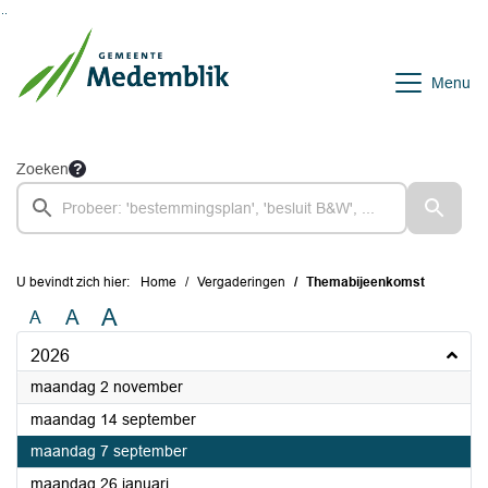
Ga naar de inhoud van deze pagina
Ga naar het zoeken
Ga naar het menu
Menu
Zoeken
U bevindt zich hier:
Home
Vergaderingen
Themabijeenkomst
A
A
A
2026
2026
maandag 2 november
2026
maandag 14 september
2026
maandag 7 september
2026
maandag 26 januari