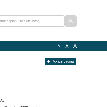
A
A
A
Vorige pagina
AAL.