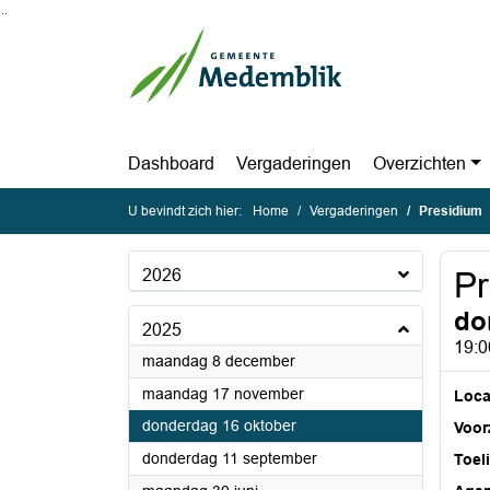
Ga naar de inhoud van deze pagina
Ga naar het zoeken
Ga naar het menu
Dashboard
Vergaderingen
Overzichten
U bevindt zich hier:
Home
Vergaderingen
Presidium
2026
Pr
do
2025
19:0
2025
maandag 8 december
2025
maandag 17 november
Loca
2025
donderdag 16 oktober
Voorz
2025
donderdag 11 september
Toel