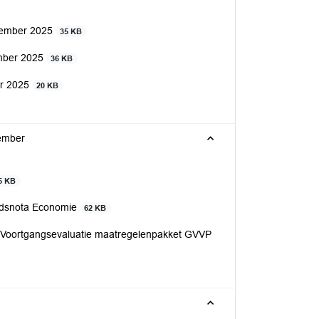
vember 2025
35 KB
ember 2025
36 KB
er 2025
20 KB
cember
5 KB
eidsnota Economie
62 KB
d Voortgangsevaluatie maatregelenpakket GVVP