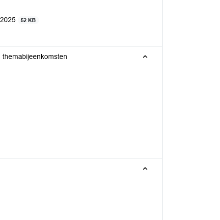
r 2025
52 KB
en themabijeenkomsten