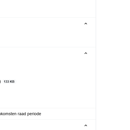
)
133 KB
nkomsten raad periode