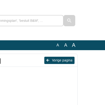
A
A
A
l
Vorige pagina