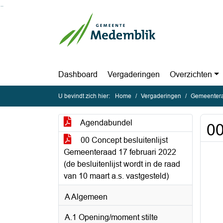
Ga naar de inhoud van deze pagina
Ga naar het zoeken
Ga naar het menu
Dashboard
Vergaderingen
Overzichten
U bevindt zich hier:
Home
Vergaderingen
Gemeentera
Agendabundel
00
00 Concept besluitenlijst
Gemeenteraad 17 februari 2022
(de besluitenlijst wordt in de raad
van 10 maart a.s. vastgesteld)
A Algemeen
A.1 Opening/moment stilte