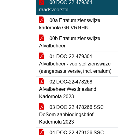
00 DOC-22-479364
raadsvoorstel
00a Erratum zienswijze
kadernota GR VRNHN
00b Erratum zienswijze
Afvalbeheer
01 DOC-22-479301
Afvalbeheer - voorstel zienswijze
(aangepaste versie, incl. erratum)
02 DOC-22-478268
Afvalbeheer Westfriesland
Kadernota 2023
03 DOC-22-478266 SSC
DeSom aanbiedingsbrief
Kadernota 2023
04 DOC-22-479136 SSC