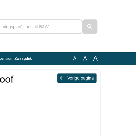
A
A
A
centrum Zwaagdijk
oof
Vorige pagina