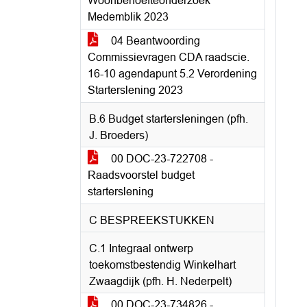
Woonbehoefteonderzoek
Medemblik 2023
04 Beantwoording
Commissievragen CDA raadscie.
16-10 agendapunt 5.2 Verordening
Starterslening 2023
B.6 Budget startersleningen (pfh.
J. Broeders)
00 DOC-23-722708 -
Raadsvoorstel budget
starterslening
C BESPREEKSTUKKEN
C.1 Integraal ontwerp
toekomstbestendig Winkelhart
Zwaagdijk (pfh. H. Nederpelt)
00 DOC-23-734826 -