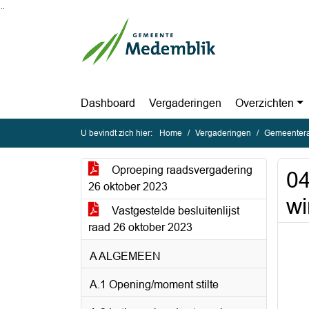
Ga naar de inhoud van deze pagina
Ga naar het zoeken
Ga naar het menu
Dashboard
Vergaderingen
Overzichten
U bevindt zich hier:
Home
Vergaderingen
Gemeentera
Oproeping raadsvergadering
0
26 oktober 2023
wi
Vastgestelde besluitenlijst
raad 26 oktober 2023
A ALGEMEEN
A.1 Opening/moment stilte