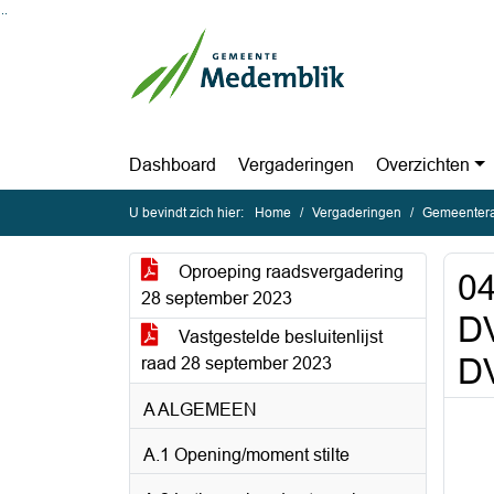
Ga naar de inhoud van deze pagina
Ga naar het zoeken
Ga naar het menu
Dashboard
Vergaderingen
Overzichten
U bevindt zich hier:
Home
Vergaderingen
Gemeentera
Oproeping raadsvergadering
04
28 september 2023
DV
Vastgestelde besluitenlijst
D
raad 28 september 2023
A ALGEMEEN
A.1 Opening/moment stilte