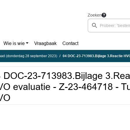
Zoeken
Wie is wie
Vraagbaak
Contact
ad (donderdag 28 september 2023)
04 DOC-23-713983.Bijlage 3.Reactie HVC op DVO evaluatie - Z-23
 DOC-23-713983.Bijlage 3.Rea
O evaluatie - Z-23-464718 - Tu
VO