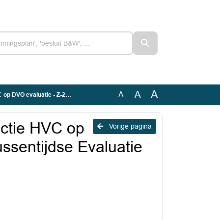
A
A
A
-464718 - Tussentijdse Evaluatie DVO
ctie HVC op
Vorige pagina
ssentijdse Evaluatie