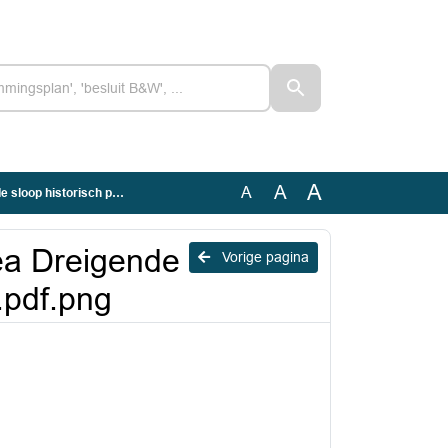
A
A
A
isch pand te Wognum.pdf.png
 ea Dreigende
Vorige pagina
.pdf.png