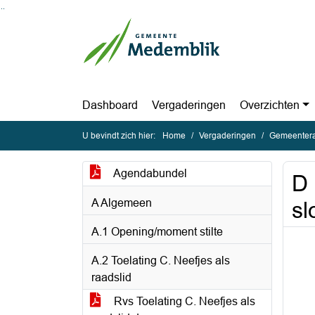
Ga naar de inhoud van deze pagina
Ga naar het zoeken
Ga naar het menu
Dashboard
Vergaderingen
Overzichten
U bevindt zich hier:
Home
Vergaderingen
Gemeentera
Agendabundel
D 
A Algemeen
sl
A.1 Opening/moment stilte
A.2 Toelating C. Neefjes als
raadslid
Rvs Toelating C. Neefjes als