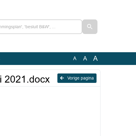
A
A
A
x
i 2021.docx
Vorige pagina