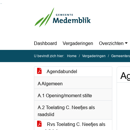
Ga naar de inhoud van deze pagina
Ga naar het zoeken
Ga naar het menu
Dashboard
Vergaderingen
Overzichten
U bevindt zich hier:
Home
Vergaderingen
Gemeentera
Agendabundel
Ag
A Algemeen
A.1 Opening/moment stilte
A.2 Toelating C. Neefjes als
raadslid
Rvs Toelating C. Neefjes als