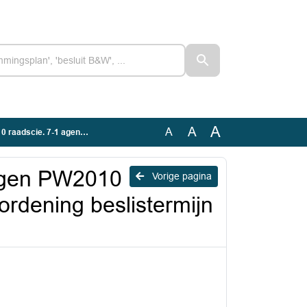
A
A
A
beslistermijn schuldhulpverlening.docx
agen PW2010
Vorige pagina
ordening beslistermijn