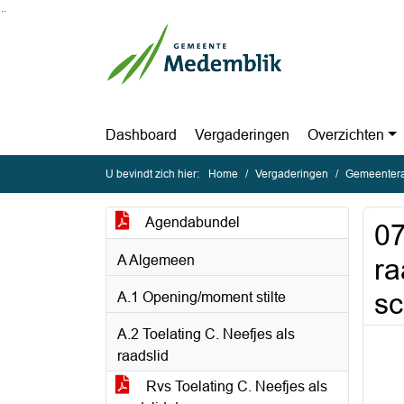
Ga naar de inhoud van deze pagina
Ga naar het zoeken
Ga naar het menu
Dashboard
Vergaderingen
Overzichten
U bevindt zich hier:
Home
Vergaderingen
Gemeentera
Agendabundel
0
A Algemeen
ra
sc
A.1 Opening/moment stilte
A.2 Toelating C. Neefjes als
raadslid
Rvs Toelating C. Neefjes als