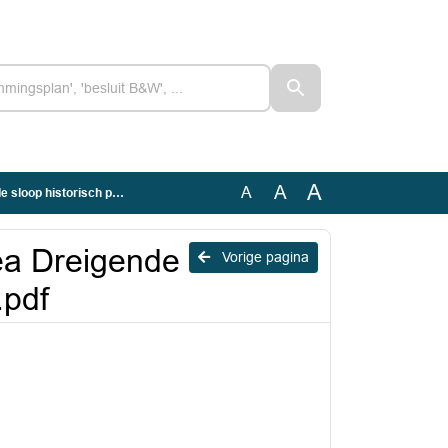
A
A
A
orisch pand te Wognum.pdf
 ea Dreigende
Vorige pagina
.pdf