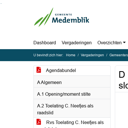
Ga naar de inhoud van deze pagina
Ga naar het zoeken
Ga naar het menu
Dashboard
Vergaderingen
Overzichten
U bevindt zich hier:
Home
Vergaderingen
Gemeentera
Agendabundel
D 
A Algemeen
sl
A.1 Opening/moment stilte
A.2 Toelating C. Neefjes als
raadslid
Rvs Toelating C. Neefjes als