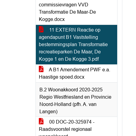
commissievragen VVD
Transformatie De Maar-De
Kogge.docx
11 EXTERN Reactie op
agendapunt B1 Vaststelling
bestemmingsplan Transformatie
recreatieparken De Maar, De
Kogge 1 en De Kogge 3.pdf
A B1 Amendement PWF e.a.
Haastige spoed.docx
B.2 Woonakkoord 2020-2025
Regio Westfriesland en Provincie
Noord-Holland (pfh. A. van
Langen)
00 DOC-20-325974 -
Raadsvoorstel regionaal