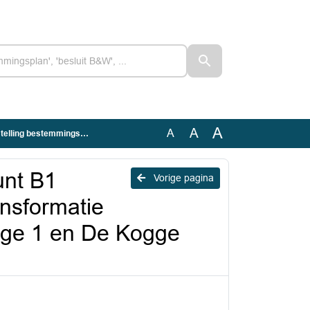
A
A
A
rken De Maar, De Kogge 1 en De Kogge 3.pdf
nt B1
Vorige pagina
nsformatie
gge 1 en De Kogge