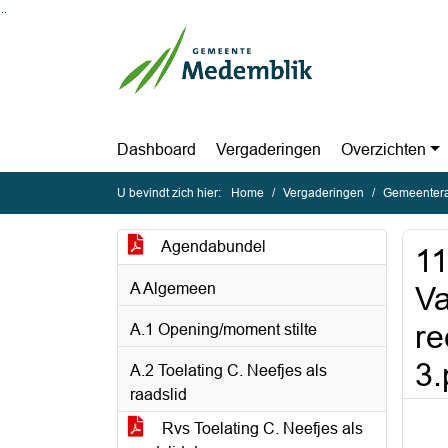
Ga naar de inhoud van deze pagina
Ga naar het zoeken
Ga naar het menu
Dashboard
Vergaderingen
Overzichten
U bevindt zich hier:
Home
Vergaderingen
Gemeentera
Agendabundel
1
A Algemeen
Va
re
A.1 Opening/moment stilte
3.
A.2 Toelating C. Neefjes als
raadslid
Rvs Toelating C. Neefjes als