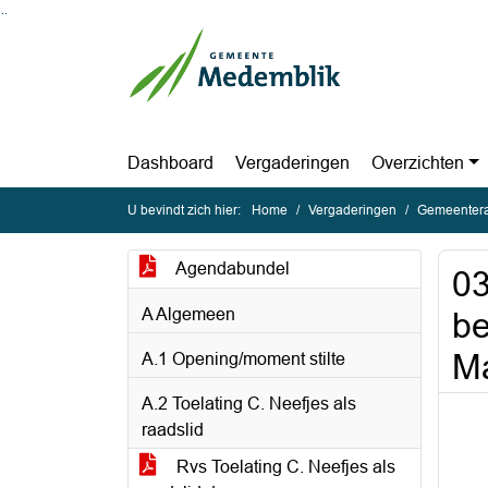
Ga naar de inhoud van deze pagina
Ga naar het zoeken
Ga naar het menu
Dashboard
Vergaderingen
Overzichten
U bevindt zich hier:
Home
Vergaderingen
Gemeentera
Agendabundel
03
A Algemeen
be
Ma
A.1 Opening/moment stilte
A.2 Toelating C. Neefjes als
raadslid
Rvs Toelating C. Neefjes als