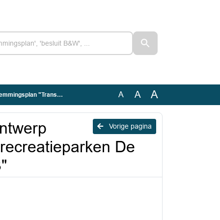
A
A
A
ken De Maar, De Kogge 1 en De Kogge 3"
Ontwerp
Vorige pagina
recreatieparken De
"