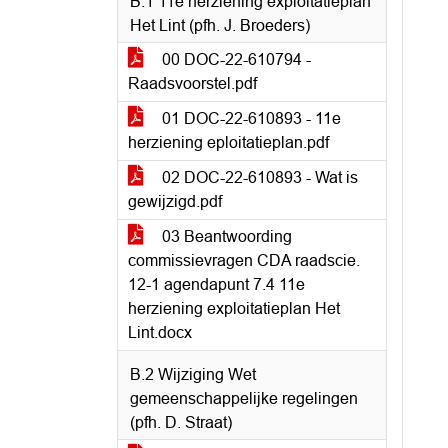
B.1 11e herziening exploitatieplan
Het Lint (pfh. J. Broeders)
00 DOC-22-610794 -
Raadsvoorstel.pdf
01 DOC-22-610893 - 11e
herziening eploitatieplan.pdf
02 DOC-22-610893 - Wat is
gewijzigd.pdf
03 Beantwoording
commissievragen CDA raadscie.
12-1 agendapunt 7.4 11e
herziening exploitatieplan Het
Lint.docx
B.2 Wijziging Wet
gemeenschappelijke regelingen
(pfh. D. Straat)