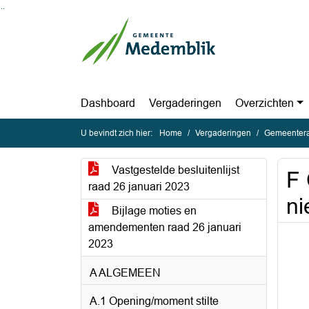
Ga naar de inhoud van deze pagina
Ga naar het zoeken
Ga naar het menu
Dashboard
Vergaderingen
Overzichten
U bevindt zich hier:
Home
Vergaderingen
Gemeentera
Vastgestelde besluitenlijst
F 
raad 26 januari 2023
ni
Bijlage moties en
amendementen raad 26 januari
2023
A ALGEMEEN
A.1 Opening/moment stilte