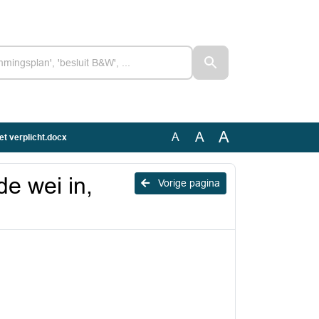
A
A
A
et verplicht.docx
e wei in,
Vorige pagina