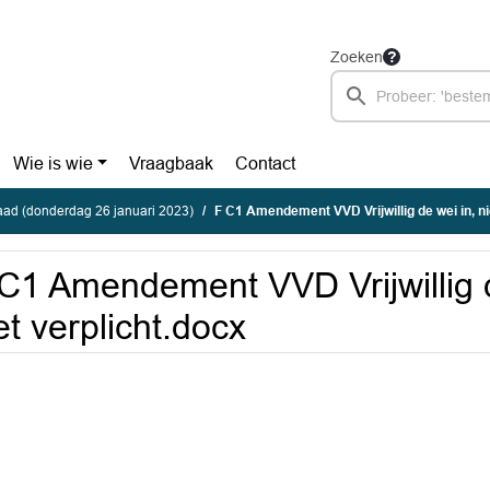
Zoeken
Wie is wie
Vraagbaak
Contact
ad (donderdag 26 januari 2023)
F C1 Amendement VVD Vrijwillig de wei in, ni
C1 Amendement VVD Vrijwillig d
et verplicht.docx