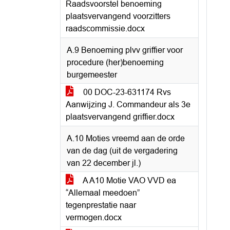
Raadsvoorstel benoeming
plaatsvervangend voorzitters
raadscommissie.docx
A.9 Benoeming plvv griffier voor
procedure (her)benoeming
burgemeester
00 DOC-23-631174 Rvs
Aanwijzing J. Commandeur als 3e
plaatsvervangend griffier.docx
A.10 Moties vreemd aan de orde
van de dag (uit de vergadering
van 22 december jl.)
A A10 Motie VAO VVD ea
“Allemaal meedoen”
tegenprestatie naar
vermogen.docx