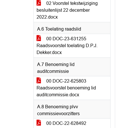
02 Voorstel tekstwijziging
besluitenlijst 22 december
2022.docx
A.6 Toelating raadslid
00 DOC-23-631255
Raadsvoorstel toelating D.P.J.
Dekker.docx
A.7 Benoeming lid
auditcommissie
00 DOC-22-625803
Raadsvoorstel benoeming lid
auditcommissie.docx
A.8 Benoeming plvv
commissievoorzitters
00 DOC-22-628492