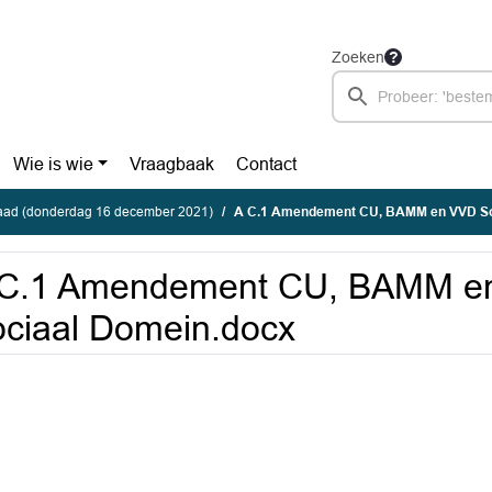
Zoeken
Wie is wie
Vraagbaak
Contact
ad (donderdag 16 december 2021)
A C.1 Amendement CU, BAMM en VVD So
 C.1 Amendement CU, BAMM e
ciaal Domein.docx