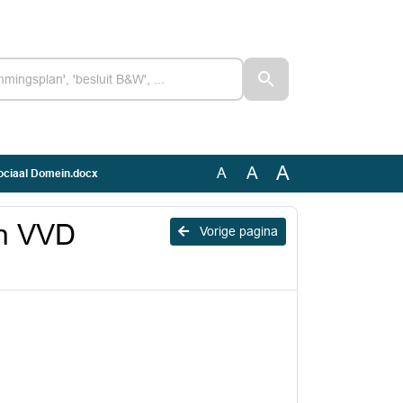
A
A
A
ciaal Domein.docx
n VVD
Vorige pagina