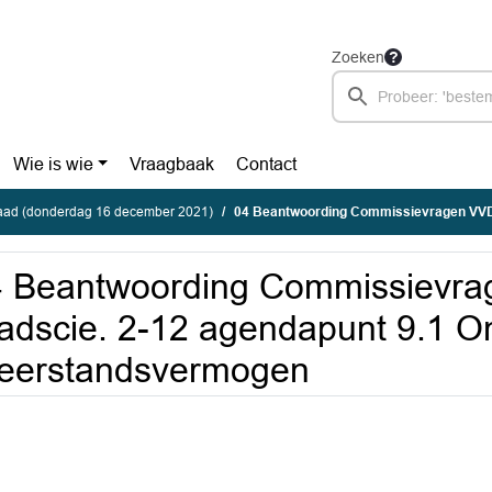
Zoeken
Wie is wie
Vraagbaak
Contact
ad (donderdag 16 december 2021)
04 Beantwoording Commissievragen VVD raadscie. 2-12 agendapunt 
4 Beantwoording Commissievr
adscie. 2-12 agendapunt 9.1 
eerstandsvermogen