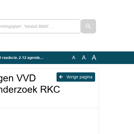
A
A
A
9.1 Onderzoek RKC Weerstandsvermogen
agen VVD
Vorige pagina
Onderzoek RKC