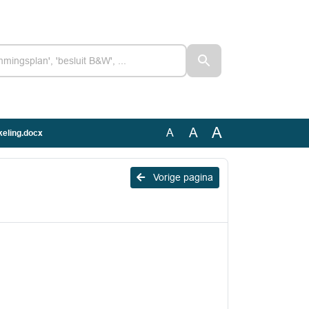
A
A
A
keling.docx
Vorige pagina