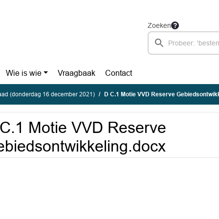
Zoeken
Wie is wie
Vraagbaak
Contact
ad (donderdag 16 december 2021)
D C.1 Motie VVD Reserve Gebiedsontwik
C.1 Motie VVD Reserve
biedsontwikkeling.docx