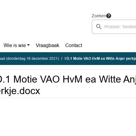
Zoeken
Wie is wie
Vraagbaak
Contact
ad (donderdag 16 december 2021)
I D.1 Motie VAO HvM ea Witte Anjer perkj
D.1 Motie VAO HvM ea Witte An
rkje.docx