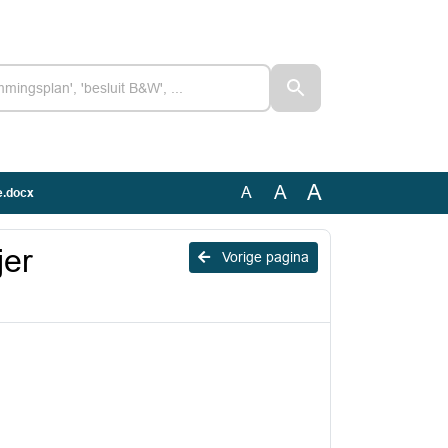
A
A
A
e.docx
jer
Vorige pagina