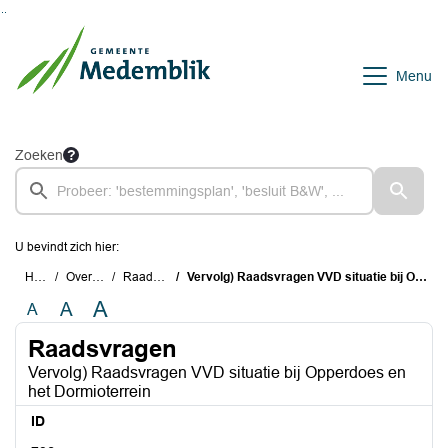
Ga naar de inhoud van deze pagina
Ga naar het zoeken
Ga naar het menu
Menu
Zoeken
U bevindt zich hier:
Home
Overzichten
Raadsvragen
Vervolg) Raadsvragen VVD situatie bij Opperdoes en het Dormioterrein
A
A
A
Raadsvragen
Vervolg) Raadsvragen VVD situatie bij Opperdoes en
het Dormioterrein
ID