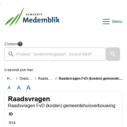
Ga naar de inhoud van deze pagina
Ga naar het zoeken
Ga naar het menu
Menu
Zoeken
U bevindt zich hier:
Home
Overzichten
Raadsvragen
Raadsvragen FvD (kosten) gemeentehuisverbouwing
A
A
A
Raadsvragen
Raadsvragen FvD (kosten) gemeentehuisverbouwing
ID
914