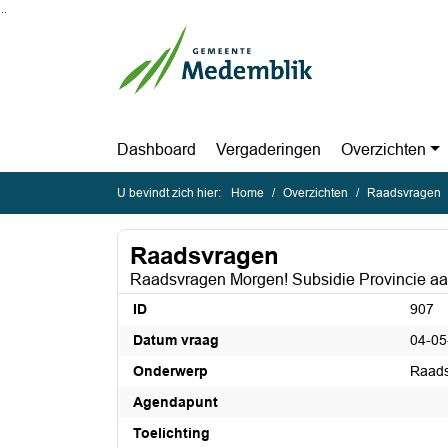
Ga naar de inhoud van deze pagina
Ga naar het zoeken
Ga naar het menu
Dashboard
Vergaderingen
Overzichten
U bevindt zich hier:
Home
Overzichten
Raadsvragen
Raadsvragen
Raadsvragen Morgen! Subsidie Provincie aa
ID
907
Datum vraag
04-05
Onderwerp
Raads
Agendapunt
Toelichting