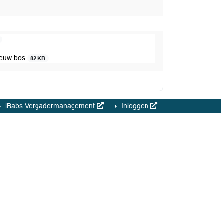
ieuw bos
82 KB
iBabs Vergadermanagement
Inloggen