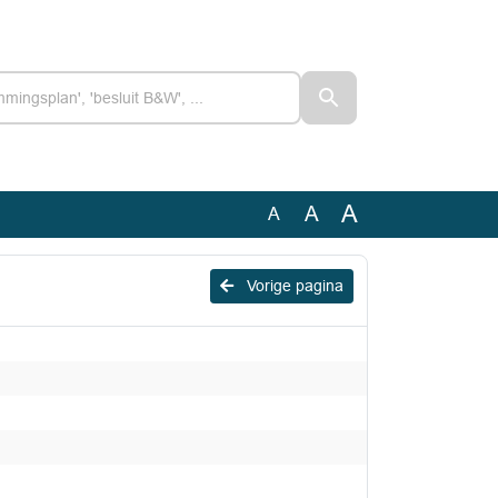
A
A
A
Vorige pagina