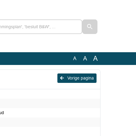
A
A
A
Vorige pagina
ud