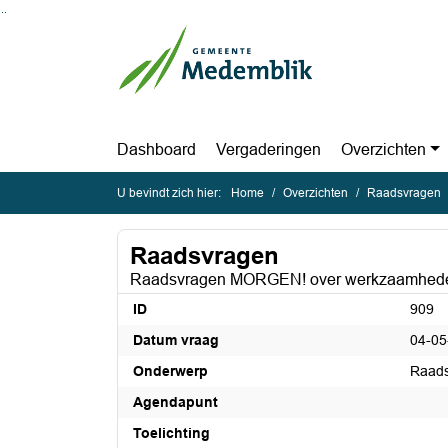
Ga naar de inhoud van deze pagina
Ga naar het zoeken
Ga naar het menu
Dashboard
Vergaderingen
Overzichten
U bevindt zich hier:
Home
Overzichten
Raadsvragen
Raadsvragen
Raadsvragen MORGEN! over werkzaamheden 
ID
909
Datum vraag
04-05
Onderwerp
Raads
Agendapunt
Toelichting