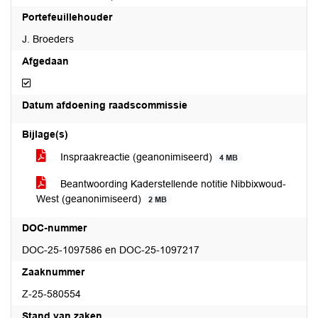
Portefeuillehouder
J. Broeders
Afgedaan
Afgedaan
Datum afdoening raadscommissie
Bijlage(s)
Inspraakreactie (geanonimiseerd)
4 MB
Beantwoording Kaderstellende notitie Nibbixwoud-
West (geanonimiseerd)
2 MB
DOC-nummer
DOC-25-1097586 en DOC-25-1097217
Zaaknummer
Z-25-580554
Stand van zaken