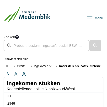
Ga naar de inhoud van deze pagina
Ga naar het zoeken
Ga naar het menu
Menu
Zoeken
U bevindt zich hier:
Home
Overzichten
Ingekomen stukken
Kaderstellende notitie Nibbixwoud-West
A
A
A
Ingekomen stukken
Kaderstellende notitie Nibbixwoud-West
ID
2948