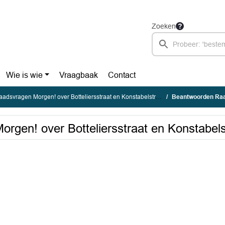
Zoeken
Wie is wie
Vraagbaak
Contact
adsvragen Morgen! over Botteliersstraat en Konstabelstraat Medemblik
Beantwoorden Raadsvragen Mo
gen! over Botteliersstraat en Konstabel