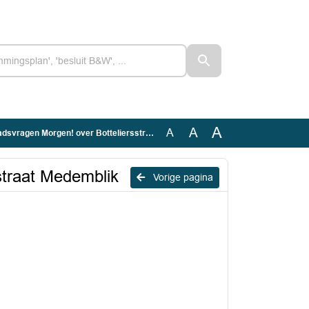
A
A
A
rgen! over Botteliersstraat en Konstabelstraat Medemblik
straat Medemblik
Vorige pagina