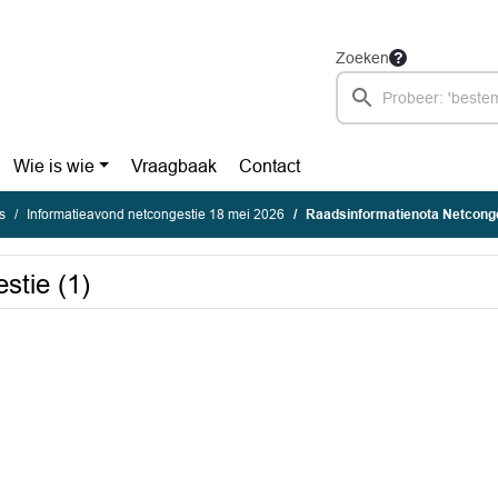
Zoeken
Wie is wie
Vraagbaak
Contact
s
Informatieavond netcongestie 18 mei 2026
Raadsinformatienota Netconge
stie (1)