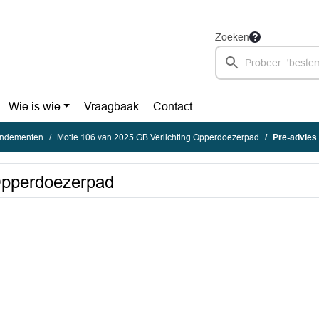
Zoeken
Wie is wie
Vraagbaak
Contact
endementen
Motie 106 van 2025 GB Verlichting Opperdoezerpad
Pre-advies
 Opperdoezerpad