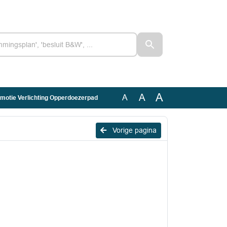
A
A
A
 motie Verlichting Opperdoezerpad
Vorige pagina