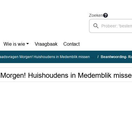
Zoeken
Wie is wie
Vraagbaak
Contact
adsvragen Morgen! Huishoudens in Medemblik missen huurtoeslag
Beantwoording- Raadsvragen
Morgen! Huishoudens in Medemblik misse