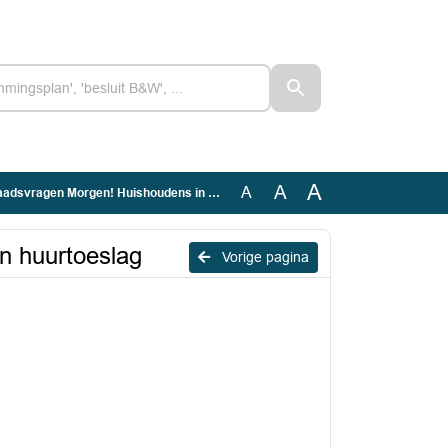
A
A
A
 Morgen! Huishoudens in Medemblik missen huurtoeslag
n huurtoeslag
Vorige pagina