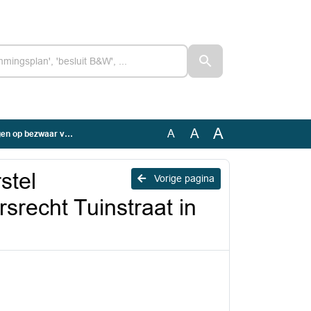
A
A
A
cht Tuinstraat in Hauwert
stel
Vorige pagina
srecht Tuinstraat in