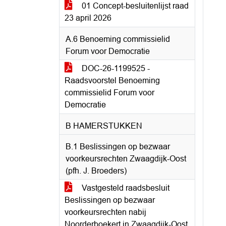
01 Concept-besluitenlijst raad
23 april 2026
A.6 Benoeming commissielid
Forum voor Democratie
DOC-26-1199525 -
Raadsvoorstel Benoeming
commissielid Forum voor
Democratie
B HAMERSTUKKEN
B.1 Beslissingen op bezwaar
voorkeursrechten Zwaagdijk-Oost
(pfh. J. Broeders)
Vastgesteld raadsbesluit
Beslissingen op bezwaar
voorkeursrechten nabij
Noorderboekert in Zwaagdijk-Oost