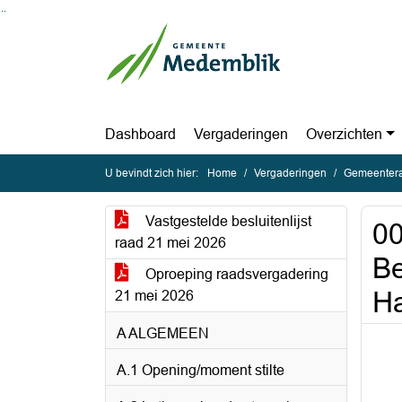
Ga naar de inhoud van deze pagina
Ga naar het zoeken
Ga naar het menu
Dashboard
Vergaderingen
Overzichten
U bevindt zich hier:
Home
Vergaderingen
Gemeentera
Vastgestelde besluitenlijst
00
raad 21 mei 2026
Be
Oproeping raadsvergadering
H
21 mei 2026
A ALGEMEEN
A.1 Opening/moment stilte