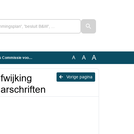
A
A
A
oor de Bezwaarschriften
fwijking
Vorige pagina
rschriften