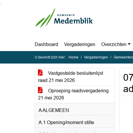
Ga naar de inhoud van deze pagina
Ga naar het zoeken
Ga naar het menu
Dashboard
Vergaderingen
Overzichten
U bevindt zich hier:
Home
Vergaderingen
Gemeentera
Vastgestelde besluitenlijst
07
raad 21 mei 2026
ad
Oproeping raadsvergadering
21 mei 2026
A ALGEMEEN
A.1 Opening/moment stilte