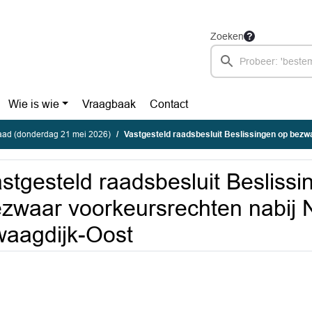
Zoeken
Wie is wie
Vraagbaak
Contact
ad (donderdag 21 mei 2026)
Vastgesteld raadsbesluit Beslissingen op bezwaar voorkeursrechten nabij Noor
stgesteld raadsbesluit Beslissi
zwaar voorkeursrechten nabij 
aagdijk-Oost