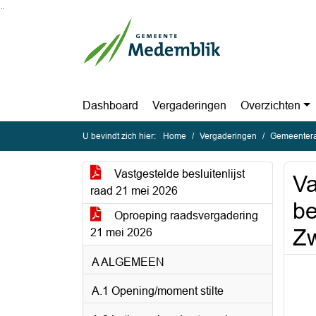
Ga naar de inhoud van deze pagina
Ga naar het zoeken
Ga naar het menu
Dashboard
Vergaderingen
Overzichten
U bevindt zich hier:
Home
Vergaderingen
Gemeentera
Vastgestelde besluitenlijst
Va
raad 21 mei 2026
be
Oproeping raadsvergadering
Zw
21 mei 2026
A ALGEMEEN
A.1 Opening/moment stilte