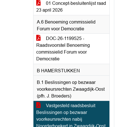
01 Concept-besluitenlijst raad
23 april 2026
A.6 Benoeming commissielid
Forum voor Democratie
DOC-26-1199525 -
Raadsvoorstel Benoeming
commissielid Forum voor
Democratie
B HAMERSTUKKEN
B.1 Beslissingen op bezwaar
voorkeursrechten Zwaagdijk-Oost
(pfh. J. Broeders)
Vastgesteld raadsbesluit
Beslissingen op bezwaar
voorkeursrechten nabij
Noorderboekert in Zwaagdijk-Oost