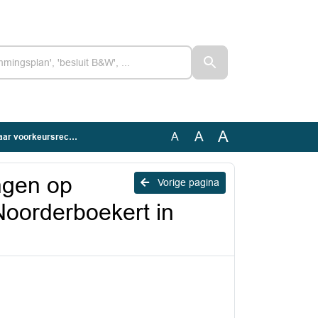
A
A
A
derboekert in Zwaagdijk-Oost
ngen op
Vorige pagina
Noorderboekert in