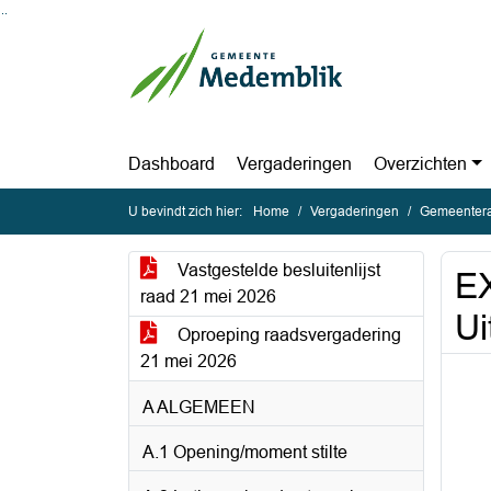
Ga naar de inhoud van deze pagina
Ga naar het zoeken
Ga naar het menu
Dashboard
Vergaderingen
Overzichten
U bevindt zich hier:
Home
Vergaderingen
Gemeentera
Vastgestelde besluitenlijst
EX
raad 21 mei 2026
Ui
Oproeping raadsvergadering
21 mei 2026
A ALGEMEEN
A.1 Opening/moment stilte