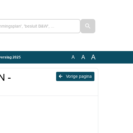
A
A
A
verslag 2025
N -
Vorige pagina