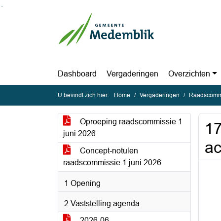
Ga naar de inhoud van deze pagina
Ga naar het zoeken
Ga naar het menu
Dashboard
Vergaderingen
Overzichten
U bevindt zich hier:
Home
Vergaderingen
Raadscommi
Oproeping raadscommissie 1
17
juni 2026
ac
Concept-notulen
raadscommissie 1 juni 2026
1 Opening
2 Vaststelling agenda
2026-06-