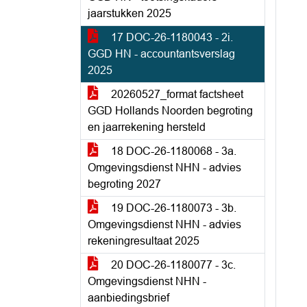
jaarstukken 2025
17 DOC-26-1180043 - 2i.
GGD HN - accountantsverslag
2025
20260527_format factsheet
GGD Hollands Noorden begroting
en jaarrekening hersteld
18 DOC-26-1180068 - 3a.
Omgevingsdienst NHN - advies
begroting 2027
19 DOC-26-1180073 - 3b.
Omgevingsdienst NHN - advies
rekeningresultaat 2025
20 DOC-26-1180077 - 3c.
Omgevingsdienst NHN -
aanbiedingsbrief