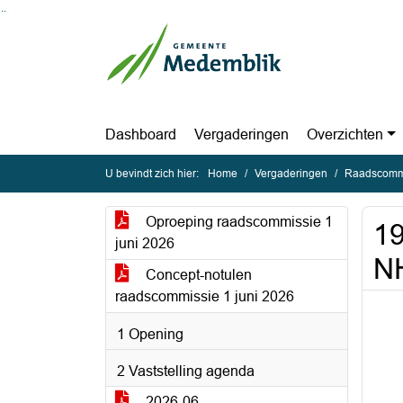
Ga naar de inhoud van deze pagina
Ga naar het zoeken
Ga naar het menu
Dashboard
Vergaderingen
Overzichten
U bevindt zich hier:
Home
Vergaderingen
Raadscommi
Oproeping raadscommissie 1
19
juni 2026
NH
Concept-notulen
raadscommissie 1 juni 2026
1 Opening
2 Vaststelling agenda
2026-06-