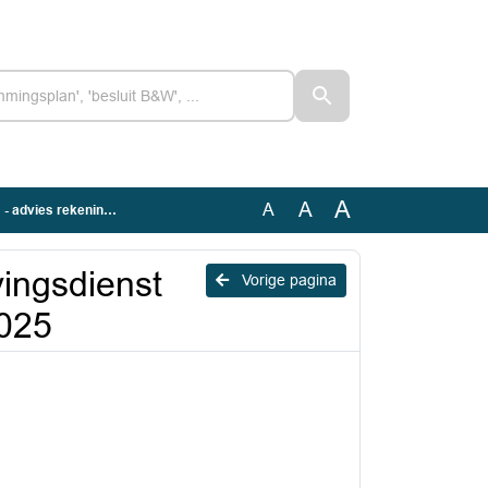
A
A
A
keningresultaat 2025
ingsdienst
Vorige pagina
2025