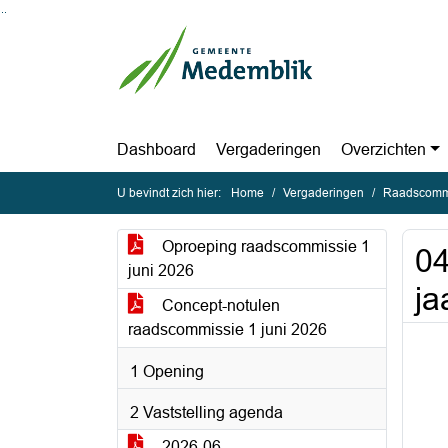
Ga naar de inhoud van deze pagina
Ga naar het zoeken
Ga naar het menu
Dashboard
Vergaderingen
Overzichten
U bevindt zich hier:
Home
Vergaderingen
Raadscommi
Oproeping raadscommissie 1
04
juni 2026
ja
Concept-notulen
raadscommissie 1 juni 2026
1 Opening
2 Vaststelling agenda
2026-06-