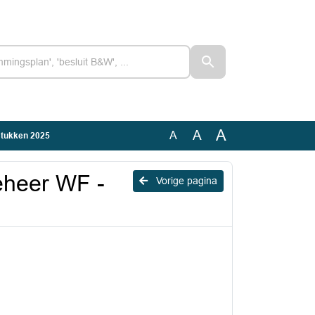
A
A
A
stukken 2025
eheer WF -
Vorige pagina