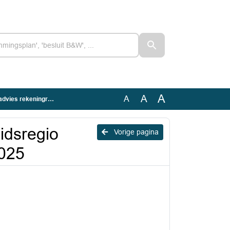
A
A
A
keningresultaat 2025
idsregio
Vorige pagina
2025