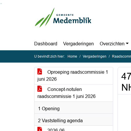
Ga naar de inhoud van deze pagina
Ga naar het zoeken
Ga naar het menu
Dashboard
Vergaderingen
Overzichten
U bevindt zich hier:
Home
Vergaderingen
Raadscommi
Oproeping raadscommissie 1
47
juni 2026
NH
Concept-notulen
raadscommissie 1 juni 2026
1 Opening
2 Vaststelling agenda
2026-06-