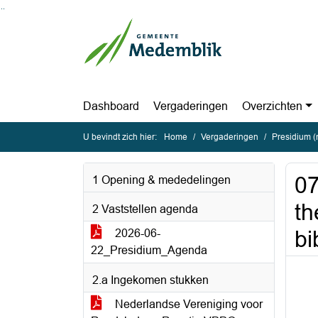
Ga naar de inhoud van deze pagina
Ga naar het zoeken
Ga naar het menu
Dashboard
Vergaderingen
Overzichten
U bevindt zich hier:
Home
Vergaderingen
Presidium (
07
1 Opening & mededelingen
th
2 Vaststellen agenda
bi
2026-06-
22_Presidium_Agenda
2.a Ingekomen stukken
Nederlandse Vereniging voor