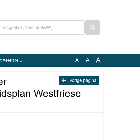
A
A
A
iese bibliotheek
er
Vorige pagina
dsplan Westfriese