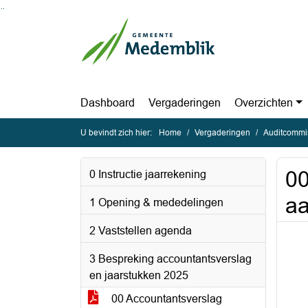
Ga naar de inhoud van deze pagina
Ga naar het zoeken
Ga naar het menu
Dashboard
Vergaderingen
Overzichten
U bevindt zich hier:
Home
Vergaderingen
Auditcommis
00
0 Instructie jaarrekening
aa
1 Opening & mededelingen
2 Vaststellen agenda
3 Bespreking accountantsverslag
en jaarstukken 2025
00 Accountantsverslag