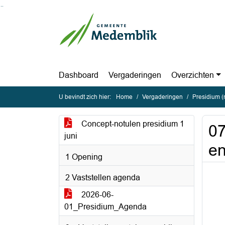
Ga naar de inhoud van deze pagina
Ga naar het zoeken
Ga naar het menu
Dashboard
Vergaderingen
Overzichten
U bevindt zich hier:
Home
Vergaderingen
Presidium (
Concept-notulen presidium 1
07
juni
en
1 Opening
2 Vaststellen agenda
2026-06-
01_Presidium_Agenda