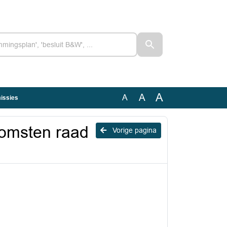
A
A
A
issies
komsten raad
Vorige pagina